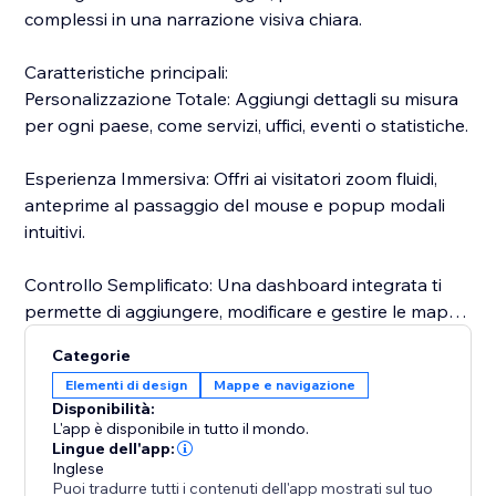
complessi in una narrazione visiva chiara.
Caratteristiche principali:
Personalizzazione Totale: Aggiungi dettagli su misura
per ogni paese, come servizi, uffici, eventi o statistiche.
Esperienza Immersiva: Offri ai visitatori zoom fluidi,
anteprime al passaggio del mouse e popup modali
intuitivi.
Controllo Semplificato: Una dashboard integrata ti
permette di aggiungere, modificare e gestire le mappe
in qualsiasi momento.
Categorie
Elementi di design
Mappe e navigazione
Perché sceglierlo?
Disponibilità:
A differenza delle immagini statiche, queste funzioni
L'app è disponibile in tutto il mondo.
interattive invitano all'esplorazione, aumentando il
Lingue dell'app:
Inglese
tempo di permanenza sul sito. È lo strumento ideale
Puoi tradurre tutti i contenuti dell'app mostrati sul tuo