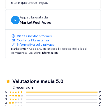
per aziende, ONG, educatori e creativi che cercano
sito in qualunque lingua.
flessibilità e impatto visivo.
App sviluppata da
M
MarketPushApps
Visita il nostro sito web
Contatta l'Assistenza
Informativa sulla privacy
Market Push Apps SRL garantisce il rispetto delle leggi
commerciali UE.
Altre informazioni
Valutazione media 5.0
2 recensioni
5
2
4
0
3
0
2
0