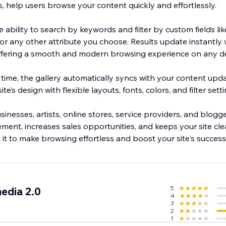
s, help users browse your content quickly and effortlessly.
 ability to search by keywords and filter by custom fields lik
ze, or any other attribute you choose. Results update instantly
offering a smooth and modern browsing experience on any de
ime, the gallery automatically syncs with your content updat
te’s design with flexible layouts, fonts, colors, and filter setti
inesses, artists, online stores, service providers, and blogger
ent, increases sales opportunities, and keeps your site cle
it to make browsing effortless and boost your site's success
5
edia 2.0
4
3
2
1