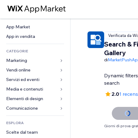
App Market
Verificata da Wi
App in vendita
Search & Fi
CATEGORIE
Gallery
di
MarketPushAp
Marketing
Vendi online
Inserzioni
Dynamic filter
Mobile
Servizi ed eventi
App per Stores
search
Dati analitici
Spedizione e consegna
Media e contenuti
Hotel
2.0
1 recen
Social
Tasti Vendi
Eventi
Elementi di design
Galleria
SEO
Corsi online
Ristoranti
Musica
Mappe e navigazione
Comunicazione 
Coinvolgimento
Stampa su richiesta
Immobiliare
Podcast
Privacy e sicurezza
Moduli
Inserzioni sito
Amministrazione
ESPLORA
Prenotazioni
Fotografia
Orologio
Blog
Giorni di prova grat
Email
Buoni e programmi fedeltà
Scelte dal team
Video
Template per pagine
Sondaggi