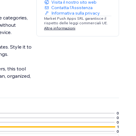
Visita il nostro sito web
Contatta l'Assistenza
Informativa sulla privacy
e categories,
Market Push Apps SRL garantisce il
rispetto delle leggi commerciali UE.
 without
Altre informazioni
vice.
es. Style it to
ngs.
s, this tool
an, organized,
0
0
0
1
0