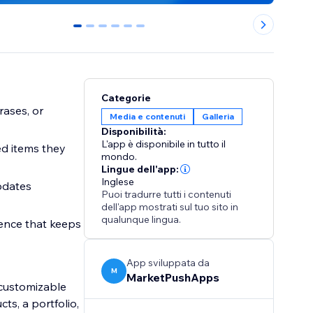
0
1
2
3
4
5
Categorie
rases, or
Media e contenuti
Galleria
Disponibilità:
L'app è disponibile in tutto il
ed items they
mondo.
Lingue dell'app:
Inglese
pdates
Puoi tradurre tutti i contenuti
dell'app mostrati sul tuo sito in
qualunque lingua.
ence that keeps
App sviluppata da
M
MarketPushApps
y customizable
ts, a portfolio,