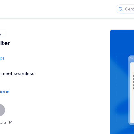
x
lter
ps
s meet seamless
sione
uita: 14