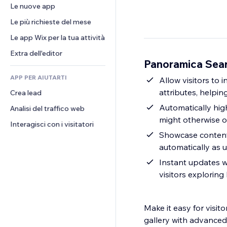
Conversioni
Soluzioni di stoccaggio
Le nuove app
PDF
Effetti immagine
Chat
Dropshipping
Condivisione file
Le più richieste del mese
Tasti e menu
Commenti
Prezzi e abbonamenti
Novità
Banner e badge
Le app Wix per la tua attività
Telefono
Crowdfunding
Servizi per i contenuti
Calcolatrici
Community
Extra dell'editor
Cibo e bevande
Panoramica Searc
Effetti testo
Cerca
Recensioni e testimonial
APP PER AIUTARTI
Meteo
Allow visitors to 
CRM
attributes, helpi
Crea lead
Grafici e tabelle
Automatically hig
Analisi del traffico web
might otherwise o
Interagisci con i visitatori
Showcase content 
automatically as u
Instant updates w
visitors exploring
Make it easy for visit
gallery with advanced