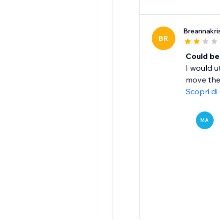
Breannakri
BR
Could be
I would u
move them
Scopri di
MA