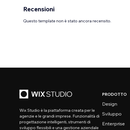
Recensioni
Questo template non è stato ancora recensito.
PRODOTTO
Design
Wix Studio è la piattaforma creata per le
Sviluppo
agenzie e le grandi imprese. Funzionalità di
progettazione intelligenti, strumenti di
Enterprise
sviluppo flessibili e una gestione aziendale