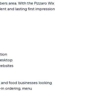
mbers area. With the Pizzaro Wix
lent and lasting first impression
tion
 desktop
websites
s, and food businesses looking
t-in ordering, menu