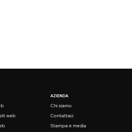
AZIENDA
eb
Chi siamo
siti web
Contattaci
web
Stampa e media