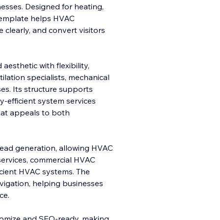
nesses. Designed for heating,
s template helps HVAC
e clearly, and convert visitors
esthetic with flexibility,
ilation specialists, mechanical
es. Its structure supports
y-efficient system services
hat appeals to both
 lead generation, allowing HVAC
 services, commercial HVAC
ficient HVAC systems. The
 navigation, helping businesses
ce.
ustomize and SEO-ready, making