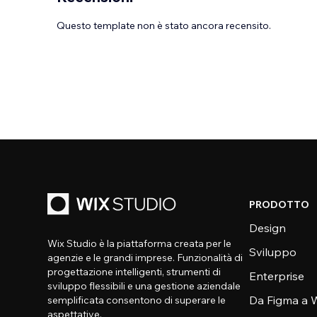
Questo template non è stato ancora recensito.
PRODOTTO
Design
Wix Studio è la piattaforma creata per le
Sviluppo
agenzie e le grandi imprese. Funzionalità di
progettazione intelligenti, strumenti di
Enterprise
sviluppo flessibili e una gestione aziendale
Da Figma a W
semplificata consentono di superare le
aspettative.