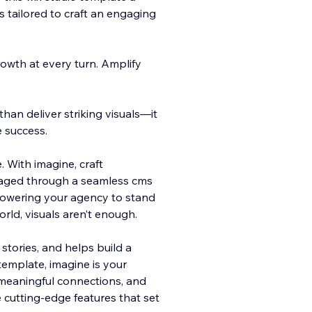
 tailored to craft an engaging
wth at every turn. Amplify
than delive
r striking visuals—it
e success.
. With imagine, craft
naged through a seamless cms
mpowering your agency to stand
orld, visuals aren’t enough.
stories, and helps build a
template, imagine is your
 meaningful connections, and
e cutting-edge features that set