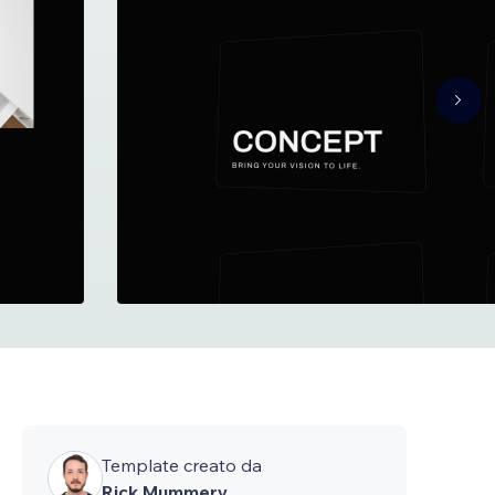
Template creato da
Rick Mummery