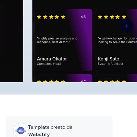
Template creato da
Webstify