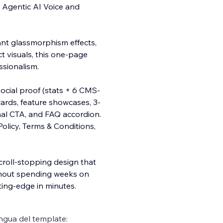
 Agentic AI Voice and
ant glassmorphism effects,
 visuals, this one-page
ssionalism.
social proof (stats + 6 CMS-
cards, feature showcases, 3-
final CTA, and FAQ accordion.
Policy, Terms & Conditions,
croll-stopping design that
ithout spending weeks on
ting-edge in minutes.
ngua del template: