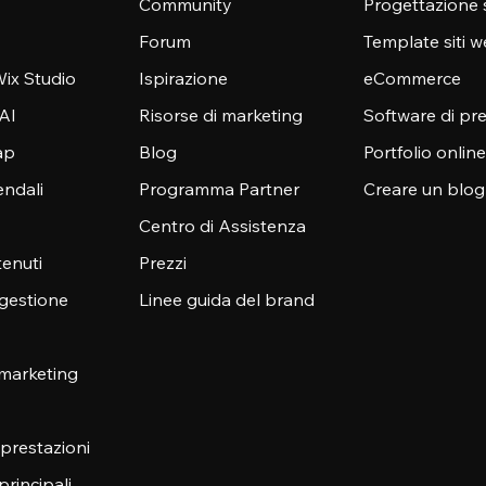
Community
Progettazione 
Forum
Template siti 
ix Studio
Ispirazione
eCommerce
 AI
Risorse di marketing
Software di pr
ap
Blog
Portfolio online
endali
Programma Partner
Creare un blog
Centro di Assistenza
enuti
Prezzi
 gestione
Linee guida del brand
 marketing
e prestazioni
principali