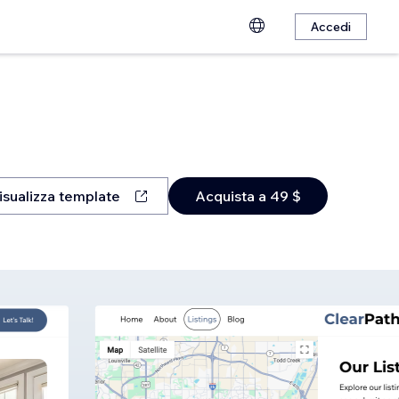
Accedi
isualizza template
Acquista a 49 $