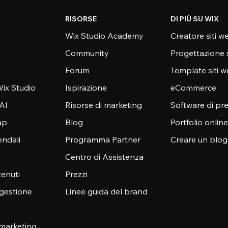
RISORSE
DI PIÙ SU WIX
Wix Studio Academy
Creatore siti w
Community
Progettazione 
Forum
Template siti 
ix Studio
Ispirazione
eCommerce
 AI
Risorse di marketing
Software di pr
ap
Blog
Portfolio online
endali
Programma Partner
Creare un blog
Centro di Assistenza
enuti
Prezzi
 gestione
Linee guida del brand
 marketing