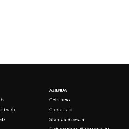
AZIENDA
eb
Chi siamo
siti web
Contattaci
web
Stampa e media