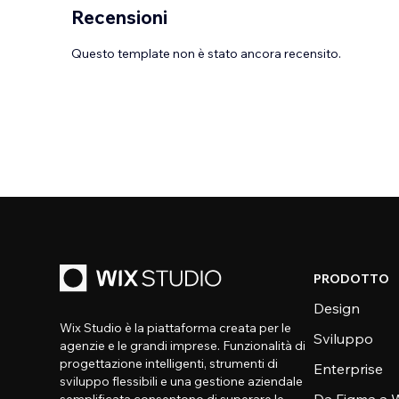
Recensioni
Questo template non è stato ancora recensito.
PRODOTTO
Design
Wix Studio è la piattaforma creata per le
Sviluppo
agenzie e le grandi imprese. Funzionalità di
progettazione intelligenti, strumenti di
Enterprise
sviluppo flessibili e una gestione aziendale