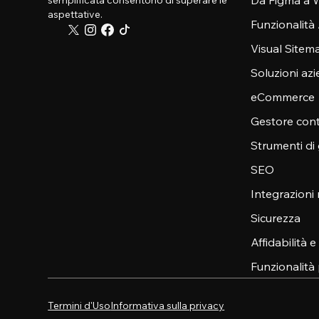
Da Figma a W
semplificata consentono di superare le
aspettative.
Funzionalità
Visual Sitem
Soluzioni azi
eCommerce
Gestore cont
Strumenti di
SEO
Integrazioni
Sicurezza
Affidabilità 
Funzionalità 
Termini d'Uso
Informativa sulla privacy