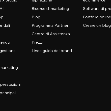
ix Studio
Ispirazione
eCommerce
 AI
Risorse di marketing
Software di pr
ap
Blog
Portfolio online
endali
Programma Partner
Creare un blog
Centro di Assistenza
enuti
Prezzi
 gestione
Linee guida del brand
 marketing
e prestazioni
principali