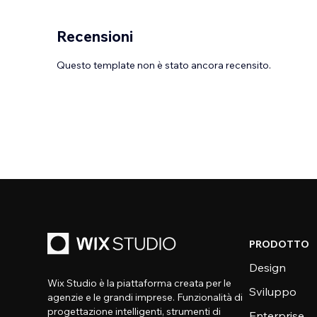
Recensioni
Questo template non è stato ancora recensito.
PRODOTTO
Design
Wix Studio è la piattaforma creata per le
Sviluppo
agenzie e le grandi imprese. Funzionalità di
progettazione intelligenti, strumenti di
Enterprise