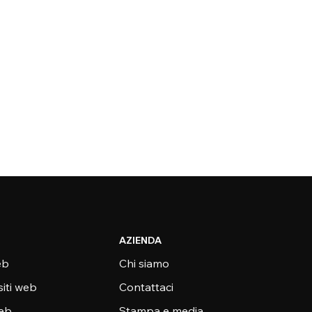
AZIENDA
eb
Chi siamo
siti web
Contattaci
web
Stampa e media