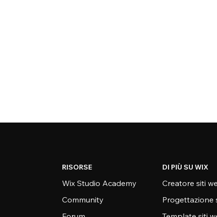
RISORSE
DI PIÙ SU WIX
Wix Studio Academy
Creatore siti w
Community
Progettazione 
Forum
Template siti 