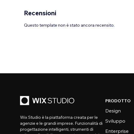
Recensioni
Questo template non è stato ancora recensito.
PRODOTTO
Design
Wix Studio è la piattaforma creata per le
Sviluppo
agenzie e le grandi imprese. Funzionalità di
progettazione intelligenti, strumenti di
Enterprise