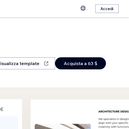
Accedi
isualizza template
Acquista a 63 $