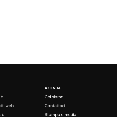
AZIENDA
eb
Chi siamo
siti web
Contattaci
web
Stampa e media