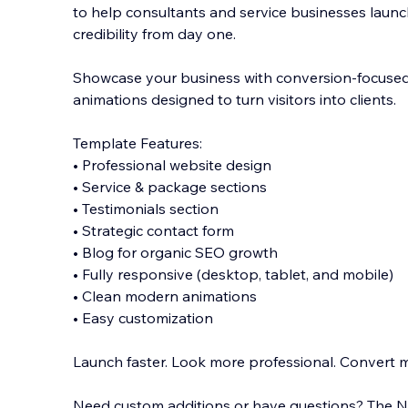
to help consultants and service businesses launc
credibility from day one.
Showcase your business with conversion-focuse
animations designed to turn visitors into clients.
Template Features:
• Professional website design
• Se
rvice & package sections
• Testimonials section
• Strategic contact form
• Blog for organic SEO growth
• Fully responsive (desktop, tablet, and mobile)
• Clean modern animations
• Easy customization
Launch faster. Look more professional. Convert mor
Need custom additions or have questions? The Nef