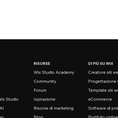
RISORSE
DI PIÙ SU WIX
Wix Studio Academy
Creatore siti w
Community
Progettazione 
Forum
Template siti 
ix Studio
Ispirazione
eCommerce
 AI
Risorse di marketing
Software di pr
ap
Blog
Portfolio online