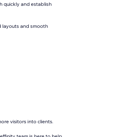
h quickly and establish
d layouts and smooth
e visitors into clients.
finity team is here to help.