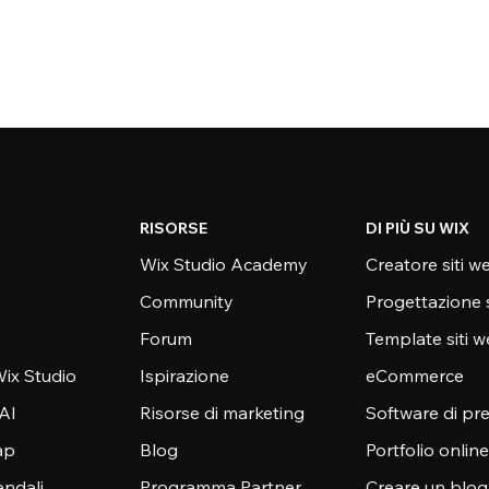
RISORSE
DI PIÙ SU WIX
Wix Studio Academy
Creatore siti w
Community
Progettazione 
Forum
Template siti 
ix Studio
Ispirazione
eCommerce
 AI
Risorse di marketing
Software di pr
ap
Blog
Portfolio online
endali
Programma Partner
Creare un blog