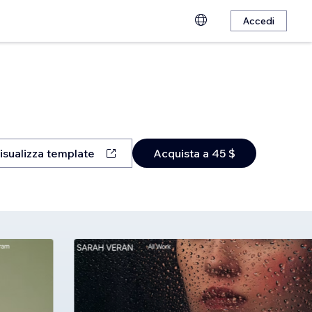
Accedi
isualizza template
Acquista a 45 $