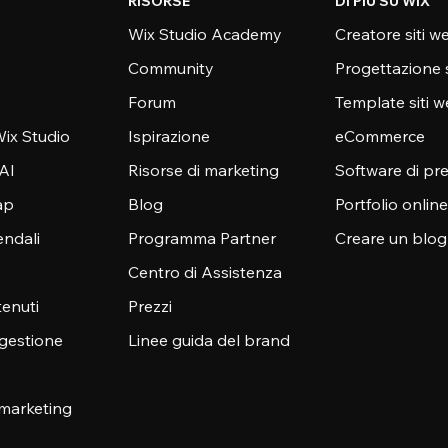
RISORSE
DI PIÙ SU WIX
Wix Studio Academy
Creatore siti w
Community
Progettazione 
Forum
Template siti 
ix Studio
Ispirazione
eCommerce
 AI
Risorse di marketing
Software di pr
ap
Blog
Portfolio online
endali
Programma Partner
Creare un blog
Centro di Assistenza
enuti
Prezzi
 gestione
Linee guida del brand
 marketing