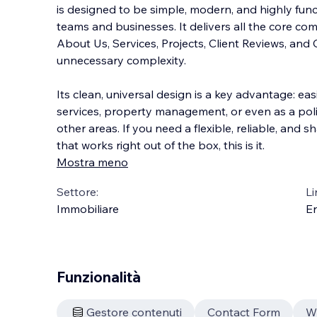
is designed to be simple, modern, and highly funct
teams and businesses. It delivers all the core 
About Us, Services, Projects, Client Reviews, an
unnecessary complexity.
Its clean, universal
design is a key advantage: easi
services, property management, or even as a pol
other areas. If you need a flexible, reliable, and 
that works right out of the box, this is it.
Mostra meno
Settore:
Li
Immobiliare
En
Funzionalità
Gestore contenuti
Contact Form
Wi