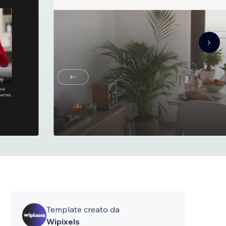
Template creato da
Wipixels