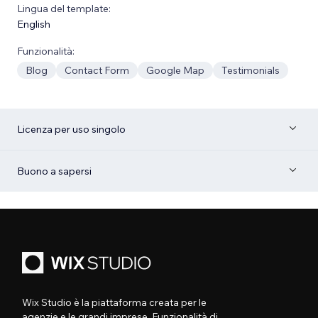
Lingua del template:
English
Funzionalità:
Blog
Contact Form
Google Map
Testimonials
Licenza per uso singolo
Buono a sapersi
Wix Studio è la piattaforma creata per le
agenzie e le grandi imprese. Funzionalità di