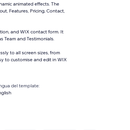
ynamic animated effects. The
t, Features, Pricing, Contact,
iption, and WIX contact
form. It
as Team and Testimonials.
sly to all screen sizes, from
sy to customise and edit in WIX
ngua del template:
glish