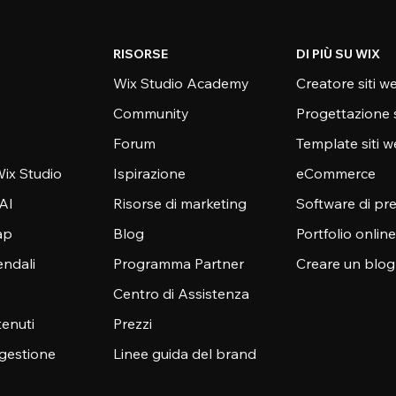
RISORSE
DI PIÙ SU WIX
Wix Studio Academy
Creatore siti w
Community
Progettazione 
Forum
Template siti 
ix Studio
Ispirazione
eCommerce
 AI
Risorse di marketing
Software di pr
ap
Blog
Portfolio online
endali
Programma Partner
Creare un blog
Centro di Assistenza
enuti
Prezzi
 gestione
Linee guida del brand