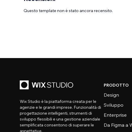
Questo template non è stato ancora recensito.
PRODOTTO
Design
Wix Studio è la piattaforma creata per le
Sviluppo
agenzie e le grandi imprese. Funzionalità di
progettazione intelligenti, strumenti di
Enterprise
sviluppo flessibili e una gestione aziendale
Da Figma a W
semplificata consentono di superare le
aspettative.