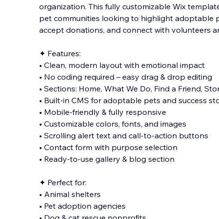
organization. This fully customizable Wix template
pet communities looking to highlight adoptable pe
accept donations, and connect with volunteers a
✦ Features:
• Clean, modern layout with emotiona
l impact
• No coding required – easy drag & drop editing
• Sections: Home, What We Do, Find a Friend, Stor
• Built-in CMS for adoptable pets and success sto
• Mobile-friendly & fully responsive
• Customizable colors, fonts, and images
• Scrolling alert text and call-to-action buttons
• Contact form with purpose selection
• Ready-to-use gallery & blog section
✦ Perfect for:
• Animal shelters
• Pet adoption agencies
• Dog & cat rescue nonprofits