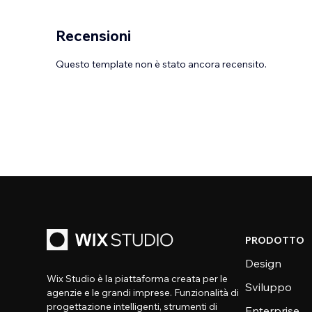
Recensioni
Questo template non è stato ancora recensito.
PRODOTTO
Design
Wix Studio è la piattaforma creata per le
Sviluppo
agenzie e le grandi imprese. Funzionalità di
progettazione intelligenti, strumenti di
Enterprise