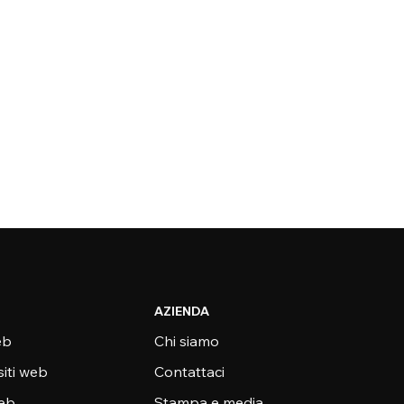
AZIENDA
eb
Chi siamo
siti web
Contattaci
web
Stampa e media