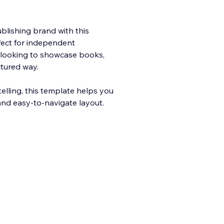
blishing brand with this
fect for independent
s looking to showcase books,
ctur
ed way.
elling, this template helps you
and easy-to-navigate layout.