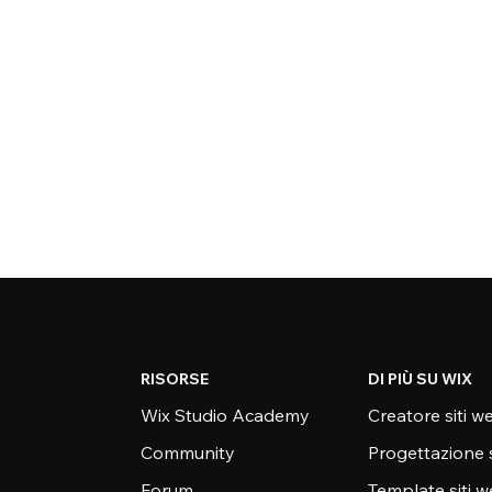
RISORSE
DI PIÙ SU WIX
Wix Studio Academy
Creatore siti w
Community
Progettazione 
Forum
Template siti 