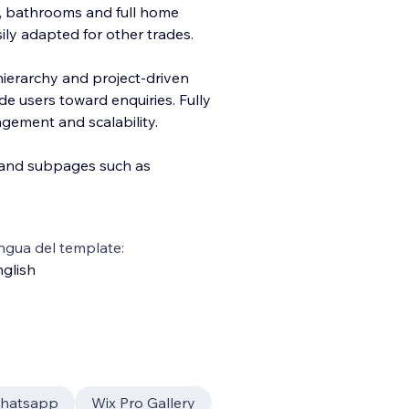
s, bathrooms and full home
ily adapted for other trades.
hierarchy and project-driven
e users toward enquiries. Fully
gement and scalability.
s and subpages such as
ngua del template:
glish
hatsapp
Wix Pro Gallery