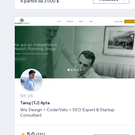
A partire da 3.000 $
NY, US
Tanuj (TJ) Apte
Wix Design + Code/Velo + SEO Expert & Startup
Consultant
5,0
(
331
)