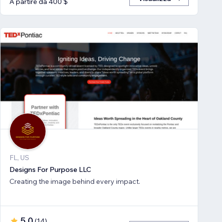
A partire da 400 $
FL, US
Designs For Purpose LLC
Creating the image behind every impact.
5,0
(
14
)