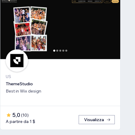
US
ThemeStudio
Best in Wix design
5,0
(
10
)
Visualizza
A partire da 1 $