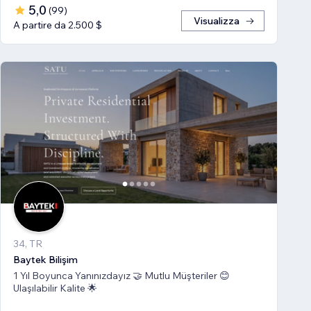
5,0
(
99
)
Visualizza
A partire da 2.500 $
34, TR
Baytek Bilişim
1 Yıl Boyunca Yanınızdayız 🤝 Mutlu Müşteriler 😊
Ulaşılabilir Kalite 🌟