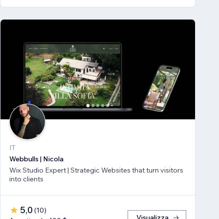
IT
Webbulls | Nicola
Wix Studio Expert | Strategic Websites that turn visitors
into clients
5,0
(
10
)
Visualizza