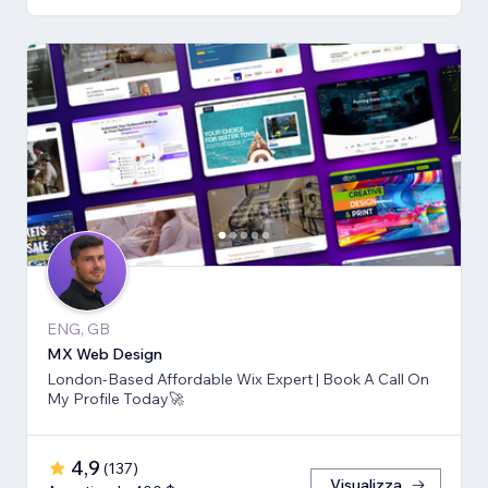
ENG, GB
MX Web Design
London-Based Affordable Wix Expert | Book A Call On
My Profile Today🚀
4,9
(
137
)
Visualizza