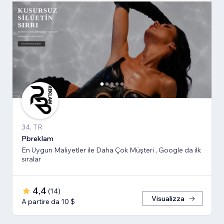
34, TR
Pbreklam
En Uygun Maliyetler ile Daha Çok Müşteri , Google da ilk
sıralar
4,4
(
14
)
Visualizza
A partire da 10 $