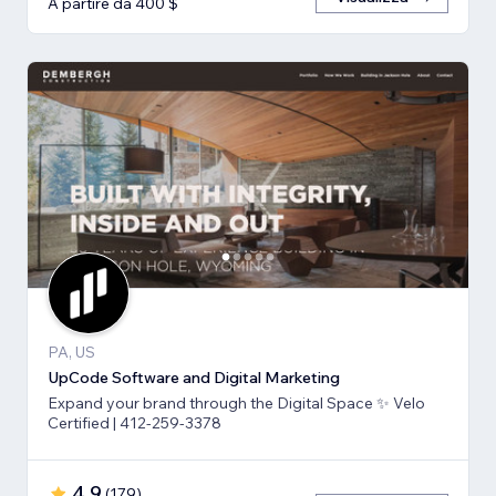
A partire da 400 $
PA, US
UpCode Software and Digital Marketing
Expand your brand through the Digital Space ✨ Velo
Certified | 412-259-3378
4,9
(
179
)