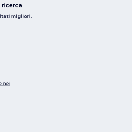
 ricerca
tati migliori.
o noi