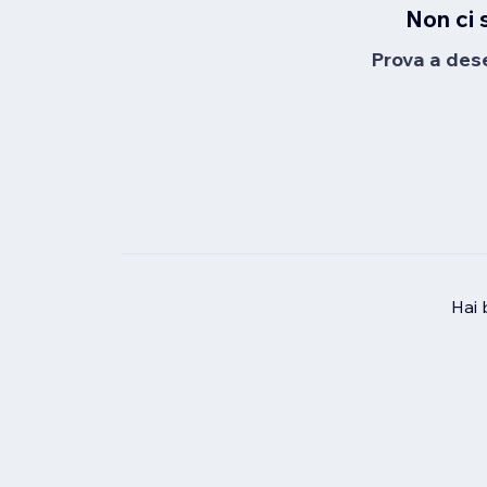
Non ci 
Prova a desel
Hai 