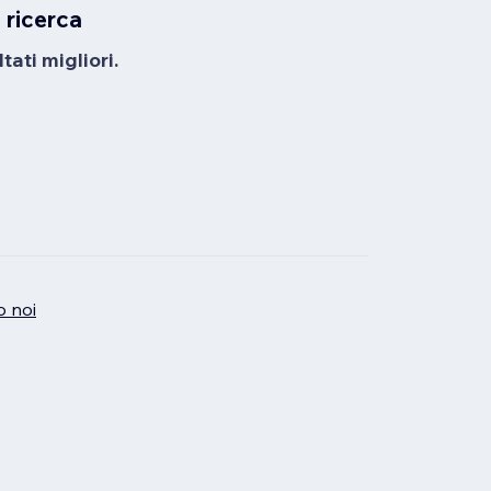
 ricerca
tati migliori.
o noi