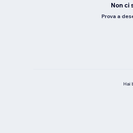
Non ci 
Prova a desel
Hai 