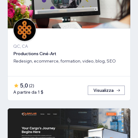
QC, CA
Productions Ciné-Art
Redesign, ecommerce, formation, video, blog, SEO
5,0
(
2
)
Visualizza
A partire da 1 $