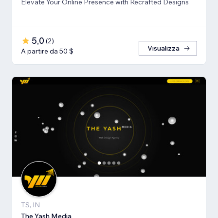
Elevate Your Online Presence with Recrafted Designs
5,0
(
2
)
Visualizza
A partire da 50 $
TS, IN
The Yash Media