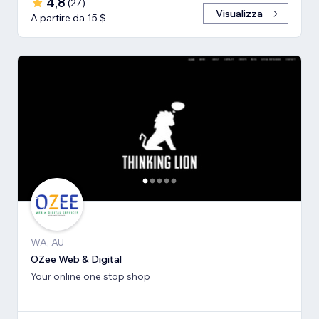
4,8
(
27
)
Visualizza
A partire da 15 $
WA, AU
OZee Web & Digital
Your online one stop shop