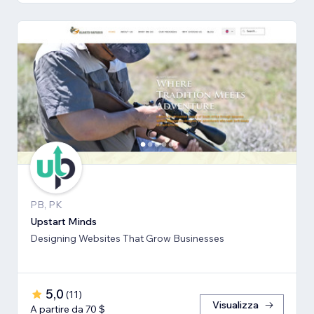
PB, PK
Upstart Minds
Designing Websites That Grow Businesses
5,0
(
11
)
Visualizza
A partire da 70 $