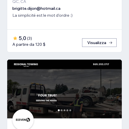
QC, CA
brigitte.dijon@hotmail.ca
La simplicité est le mot d'ordre :)
5,0
(
3
)
Visualizza
A partire da 120 $