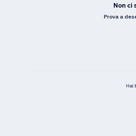
Non ci 
Prova a desel
Hai 