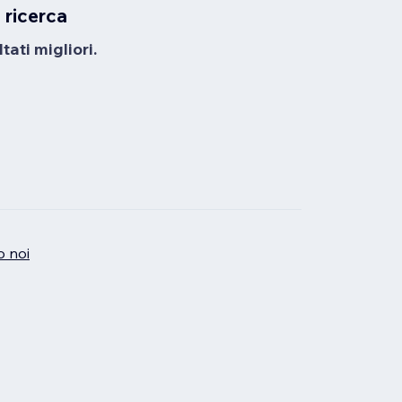
 ricerca
tati migliori.
o noi