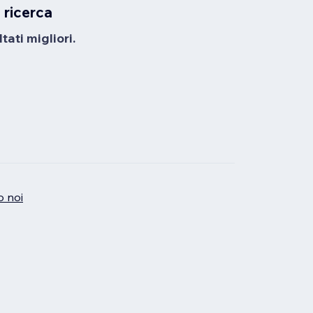
 ricerca
tati migliori.
o noi