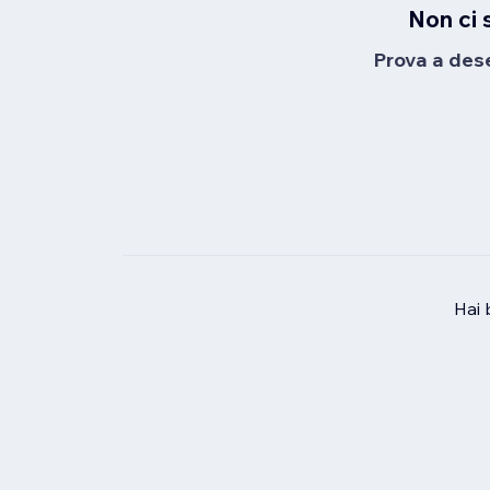
Non ci 
Prova a desel
Hai 