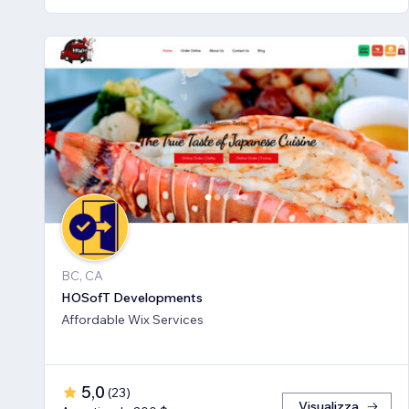
BC, CA
HOSofT Developments
Affordable Wix Services
5,0
(
23
)
Visualizza