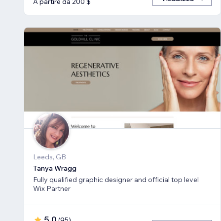
A partire da 200 $
Leeds, GB
Tanya Wragg
Fully qualified graphic designer and official top level
Wix Partner
5,0
(
95
)