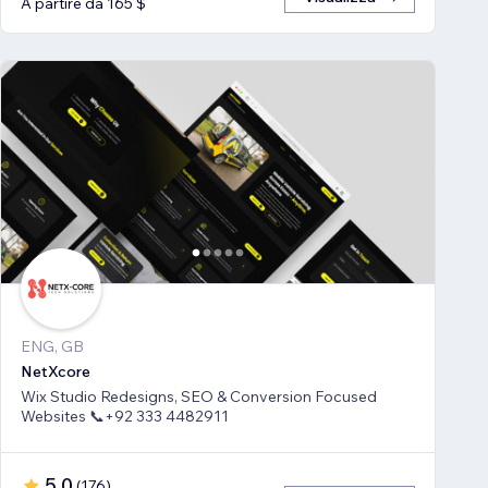
A partire da 165 $
ENG, GB
NetXcore
Wix Studio Redesigns, SEO & Conversion Focused
Websites 📞+92 333 4482911
5,0
(
176
)