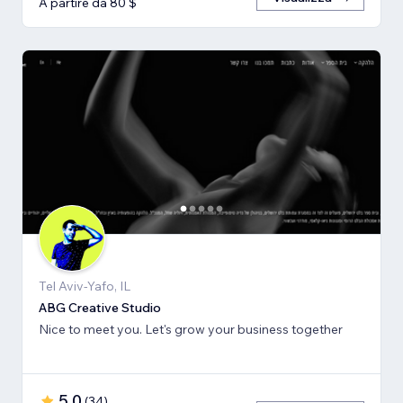
A partire da 80 $
Tel Aviv-Yafo, IL
ABG Creative Studio
Nice to meet you. Let's grow your business together
5,0
(
34
)