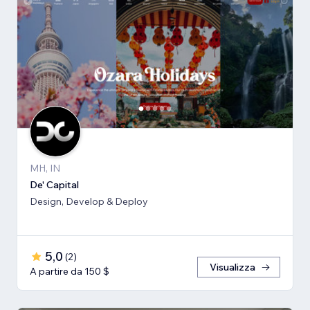
MH, IN
De' Capital
Design, Develop & Deploy
5,0
(
2
)
Visualizza
A partire da 150 $