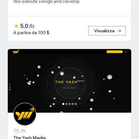
Wix website Design and Develop
5,0
(
5
)
Visualizza
A partire da 100 $
TS, IN
The Yash Media