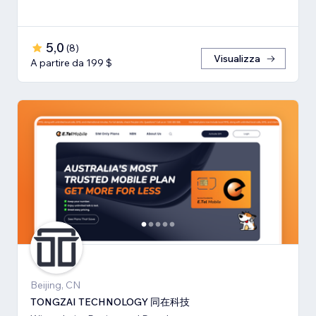
5,0
(
8
)
Visualizza
A partire da 199 $
Beijing, CN
TONGZAI TECHNOLOGY 同在科技