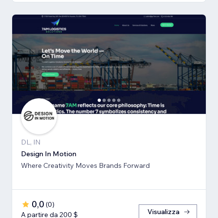
DL, IN
Design In Motion
Where Creativity Moves Brands Forward
0,0
(
0
)
Visualizza
A partire da 200 $