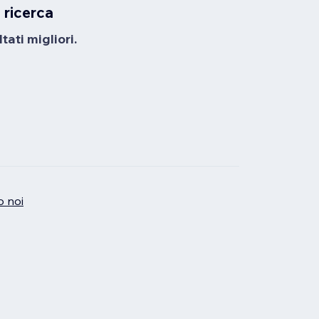
 ricerca
tati migliori.
o noi