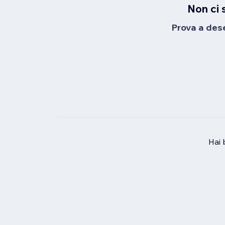
Non ci 
Prova a desel
Hai 