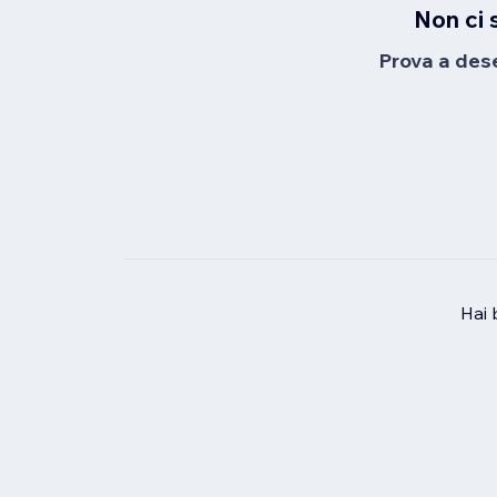
Non ci 
Prova a desel
Hai 