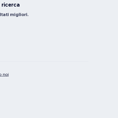
 ricerca
tati migliori.
o noi