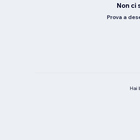
Non ci 
Prova a desel
Hai 