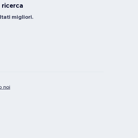
 ricerca
tati migliori.
o noi