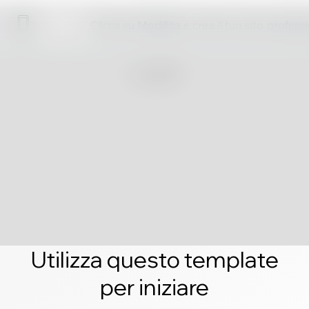
Clicca su Modifica e crea il tuo sito profess
Utilizza questo template
per iniziare