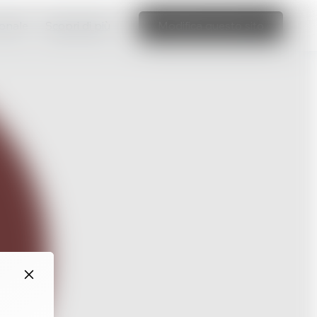
ionale
Scopri di più
Modifica questo sito