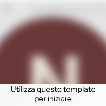
Clicca su Modifica e crea il tuo sito profess
Utilizza questo template
per iniziare