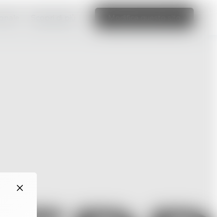
ionale
Scopri di più
Modifica questo sito