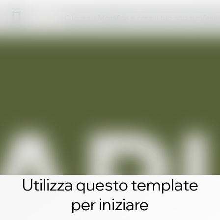
Clicca su Modifica e crea il tuo sito profess
Utilizza questo template
per iniziare