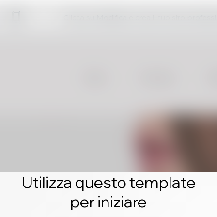
Clicca su Modifica e crea il tuo sito profess
Utilizza questo template
per iniziare