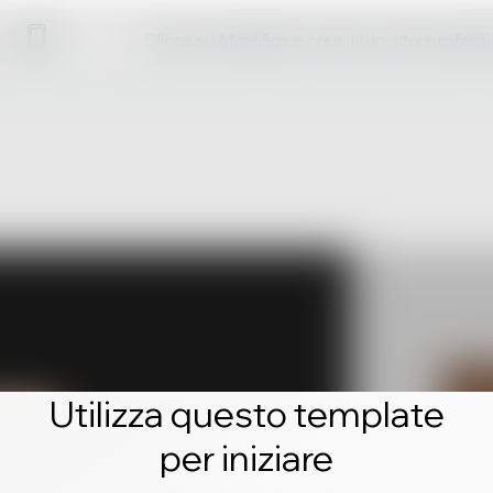
Clicca su Modifica e crea il tuo sito profess
Utilizza questo template
per iniziare