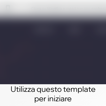
Clicca su Modifica e crea il tuo sito profess
Utilizza questo template
per iniziare