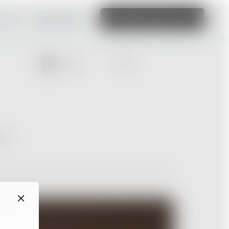
ionale
Scopri di più
Modifica questo sito