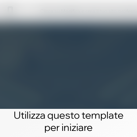
Clicca su Modifica e crea il tuo sito profess
Utilizza questo template
per iniziare