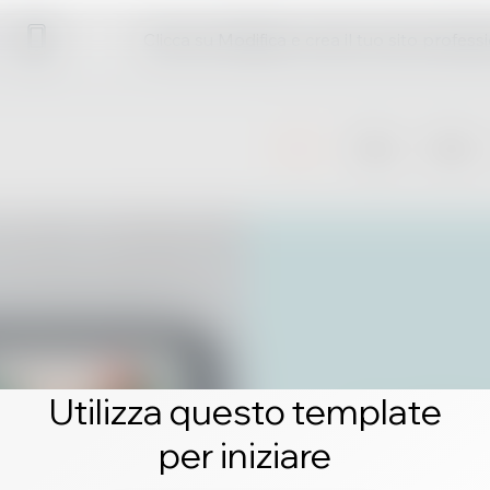
Clicca su Modifica e crea il tuo sito profess
Utilizza questo template
per iniziare