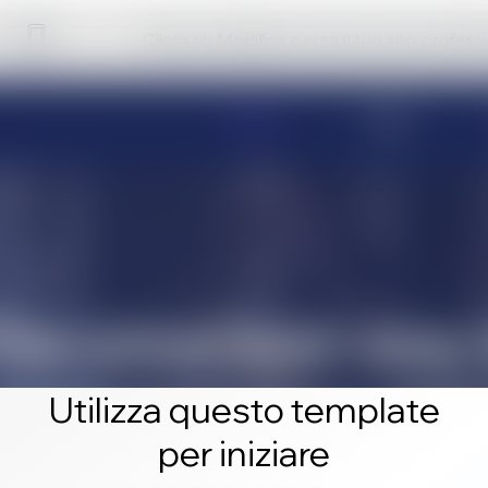
Clicca su Modifica e crea il tuo sito profess
Utilizza questo template
per iniziare