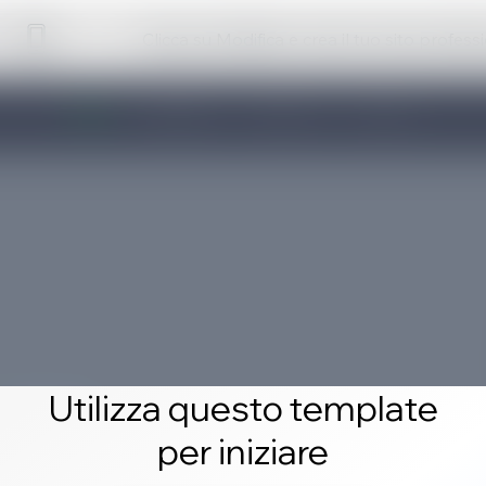
Clicca su Modifica e crea il tuo sito profess
Utilizza questo template
per iniziare