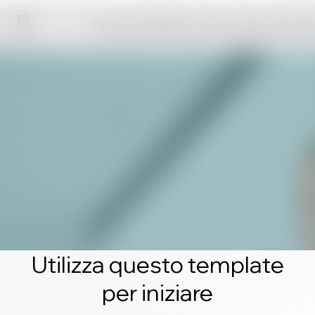
Clicca su Modifica e crea il tuo sito profess
Utilizza questo template
per iniziare