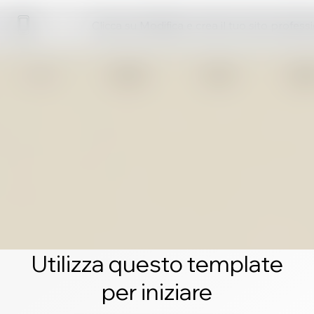
Clicca su Modifica e crea il tuo sito profess
Utilizza questo template
per iniziare