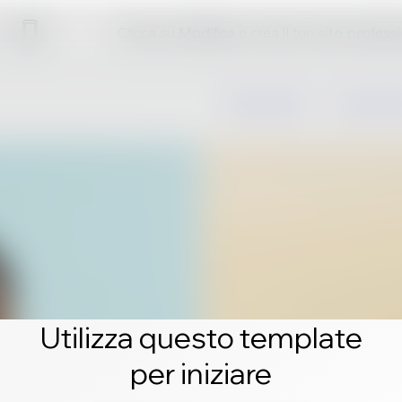
Clicca su Modifica e crea il tuo sito profess
Utilizza questo template
per iniziare