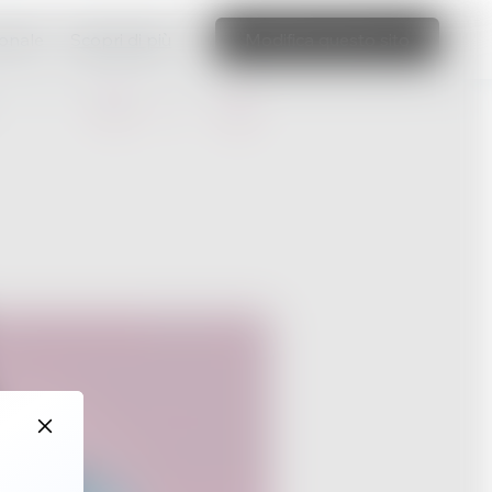
ionale
Scopri di più
Modifica questo sito