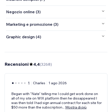
Negozio online (3)
Marketing e promozione (3)
Graphic design (4)
Recensioni
4,4
(
3268
)
1
Charles
1 ago 2026
Began with "Nate" telling me I could get work done on
all of my site on WIX platform then he dissappeared I
was then told I had sign annual contract for each site for
$50 more than the subscription
...
Mostra di più