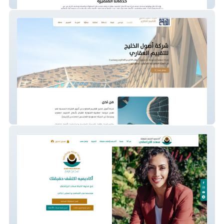
Gulf Business House
Osool Alkhaleej