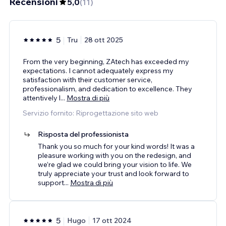
Recensioni
5,0
(
11
)
5
Tru
28 ott 2025
From the very beginning, ZAtech has exceeded my
expectations. I cannot adequately express my
satisfaction with their customer service,
professionalism, and dedication to excellence. They
attentively l
...
Mostra di più
Servizio fornito: Riprogettazione sito web
Risposta del professionista
Thank you so much for your kind words! It was a
pleasure working with you on the redesign, and
we’re glad we could bring your vision to life. We
truly appreciate your trust and look forward to
support
...
Mostra di più
5
Hugo
17 ott 2024