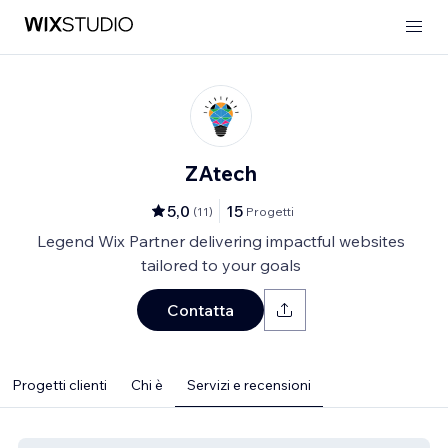
ZAtech
5,0
15
(
11
)
Progetti
Legend Wix Partner delivering impactful websites
tailored to your goals
Contatta
Progetti clienti
Chi è
Servizi e recensioni