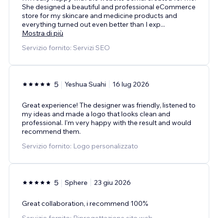
She designed a beautiful and professional eCommerce
store for my skincare and medicine products and
everything turned out even better than I exp
...
Mostra di più
Servizio fornito: Servizi SEO
5
Yeshua Suahi
16 lug 2026
Great experience! The designer was friendly, listened to
my ideas and made a logo that looks clean and
professional. I'm very happy with the result and would
recommend them.
Servizio fornito: Logo personalizzato
5
Sphere
23 giu 2026
Great collaboration, i recommend 100%
Servizio fornito: Riprogettazione sito web